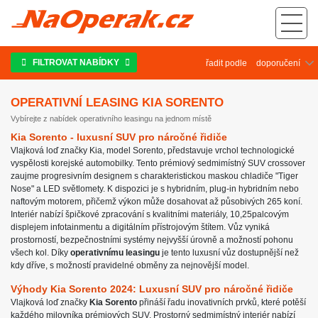
Operativní leasing Kia Sorento
FILTROVAT NABÍDKY
řadit podle
OPERATIVNÍ LEASING KIA SORENTO
Vybírejte z nabídek operativního leasingu na jednom místě
Kia Sorento - luxusní SUV pro náročné řidiče
Vlajková loď značky Kia, model Sorento, představuje vrchol technologické
vyspělosti korejské automobilky. Tento prémiový sedmimístný SUV crossover
zaujme progresivním designem s charakteristickou maskou chladiče "Tiger
Nose" a LED světlomety. K dispozici je s hybridním, plug-in hybridním nebo
naftovým motorem, přičemž výkon může dosahovat až působivých 265 koní.
Interiér nabízí špičkové zpracování s kvalitními materiály, 10,25palcovým
displejem infotainmentu a digitálním přístrojovým štítem. Vůz vyniká
prostorností, bezpečnostními systémy nejvyšší úrovně a možností pohonu
všech kol. Díky
operativnímu leasingu
je tento luxusní vůz dostupnější než
kdy dříve, s možností pravidelné obměny za nejnovější model.
Výhody Kia Sorento 2024: Luxusní SUV pro náročné řidiče
Vlajková loď značky
Kia Sorento
přináší řadu inovativních prvků, které potěší
každého milovníka prémiových SUV. Prostorný sedmimístný interiér nabízí