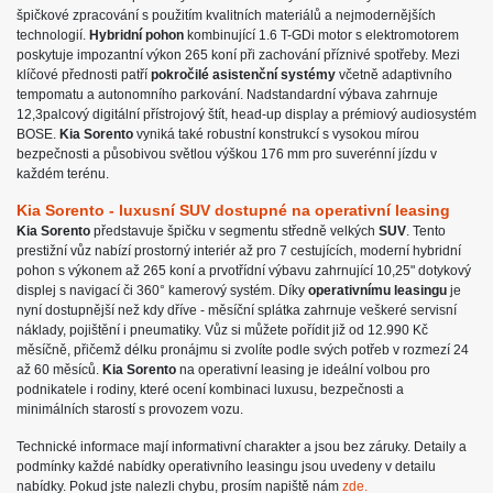
špičkové zpracování s použitím kvalitních materiálů a nejmodernějších
technologií.
Hybridní pohon
kombinující 1.6 T-GDi motor s elektromotorem
poskytuje impozantní výkon 265 koní při zachování příznivé spotřeby. Mezi
klíčové přednosti patří
pokročilé asistenční systémy
včetně adaptivního
tempomatu a autonomního parkování. Nadstandardní výbava zahrnuje
12,3palcový digitální přístrojový štít, head-up display a prémiový audiosystém
BOSE.
Kia Sorento
vyniká také robustní konstrukcí s vysokou mírou
bezpečnosti a působivou světlou výškou 176 mm pro suverénní jízdu v
každém terénu.
Kia Sorento - luxusní SUV dostupné na operativní leasing
Kia Sorento
představuje špičku v segmentu středně velkých
SUV
. Tento
prestižní vůz nabízí prostorný interiér až pro 7 cestujících, moderní hybridní
pohon s výkonem až 265 koní a prvotřídní výbavu zahrnující 10,25" dotykový
displej s navigací či 360° kamerový systém. Díky
operativnímu leasingu
je
nyní dostupnější než kdy dříve - měsíční splátka zahrnuje veškeré servisní
náklady, pojištění i pneumatiky. Vůz si můžete pořídit již od 12.990 Kč
měsíčně, přičemž délku pronájmu si zvolíte podle svých potřeb v rozmezí 24
až 60 měsíců.
Kia Sorento
na operativní leasing je ideální volbou pro
podnikatele i rodiny, které ocení kombinaci luxusu, bezpečnosti a
minimálních starostí s provozem vozu.
Technické informace mají informativní charakter a jsou bez záruky. Detaily a
podmínky každé nabídky operativního leasingu jsou uvedeny v detailu
nabídky. Pokud jste nalezli chybu, prosím napiště nám
zde.